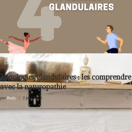
…
Lire la suite »
Typologies glandulaires : les comprendre
avec la naturopathie
par
Rudy
2 juin 2025