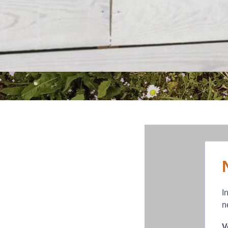
I
n
V