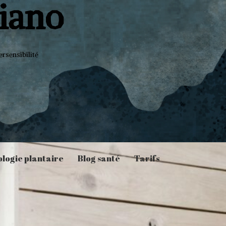
liano
rsensibilité
ologie plantaire
Blog santé
Tarifs