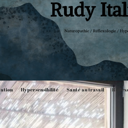
Rudy Ita
Naturopathie / Réflexologie / Hype
tation
Hypersensibilité
Santé au travail
Réflex