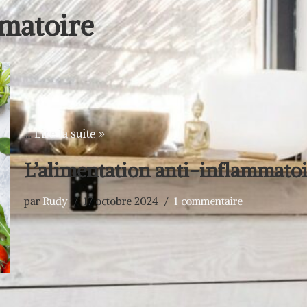
mmatoire
…
Lire la suite »
L’alimentation anti-inflammato
par
Rudy
17 octobre 2024
1 commentaire