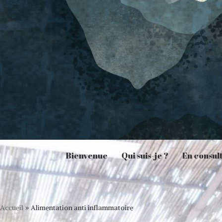
Bienvenue
Qui suis-je ?
En consul
Accueil
»
Alimentation anti inflammatoire