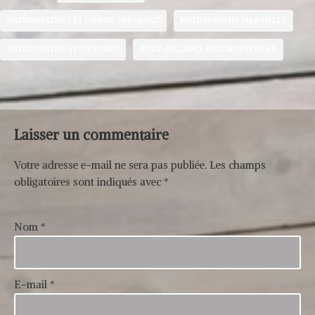
NATUROPATHE LES PENNES MIRABEAU
NATUROPATHE MARSEILLE
NATUROPATHE ST VICTORET
RUDY-ITALIANO-NATUROPATHE.FR
Laisser un commentaire
Votre adresse e-mail ne sera pas publiée.
Les champs
obligatoires sont indiqués avec
*
Nom
*
E-mail
*