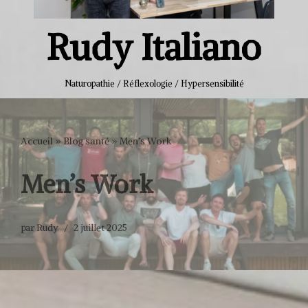
Rudy Italiano
Naturopathie / Réflexologie / Hypersensibilité
Accueil
»
Blog santé
»
Men’s Work
Men’s Work
par
Rudy
2 juillet 2025