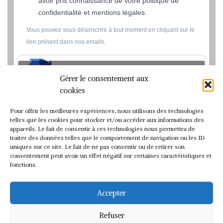
avoir pris connaissance de votre politique de
confidentialité et mentions légales.
Vous pouvez vous désinscrire à tout moment en cliquant sur le
lien présent dans nos emails.
Cliquez pour accepter les cookies marketing et activer ce
Gérer le consentement aux
contenu
cookies
Pour offrir les meilleures expériences, nous utilisons des technologies
Nous utilisons Sendinblue en tant que
telles que les cookies pour stocker et/ou accéder aux informations des
appareils. Le fait de consentir à ces technologies nous permettra de
plateforme marketing. En soumettant ce
traiter des données telles que le comportement de navigation ou les ID
formulaire, vous reconnaissez que les
uniques sur ce site. Le fait de ne pas consentir ou de retirer son
informations que vous allez fournir seront
consentement peut avoir un effet négatif sur certaines caractéristiques et
transmises à Sendinblue en sa qualité de
fonctions.
processeur de données; et ce
conformément à ses
conditions
générales d'utilisation
.
Accepter
Refuser
S'INSCRIRE