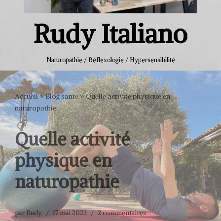
Rudy Italiano
Naturopathie / Réflexologie / Hypersensibilité
Accueil
»
Blog santé
»
Quelle activité physique en
naturopathie
Quelle activité
physique en
naturopathie
par
Rudy
17 mai 2023
2 commentaires